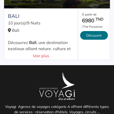
À partir de
BALI
TND
6980
10 jour(s)/9 Nuits
/ Par Personne
Bali
Découvrir
Découvrez
Bali
, une destination
exotique alliant nature, culture et
détente. Entre plages
Voir plus
paradisiaques, rizières en
terrasses, temples majestueux et
ambiance tropicale, l’île des dieux
offre une expérience unique.
Ce voyage vous promet un séjour
inoubliable mêlant découverte,
relaxation et immersion culturelle,
Voyagi Agence de voyages catégorie A offrant différents types
idéal pour tous les types de
de services : réservation d'hôtels, Voyages, circuits ...
voyageurs.