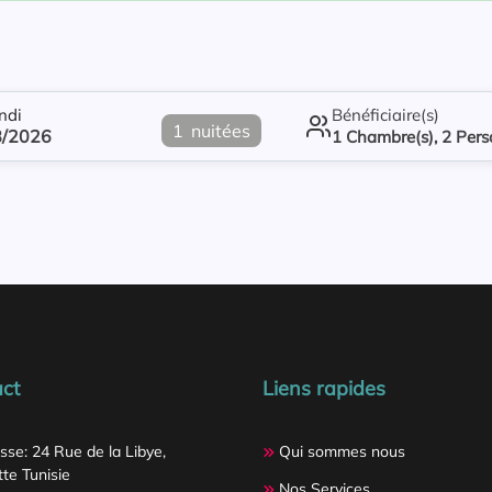
ndi
Bénéficiaire(s)
1
nuitées
8/2026
1
Chambre(s),
2
Pers
ct
Liens rapides
sse: 24 Rue de la Libye,
Qui sommes nous
te Tunisie
Nos Services