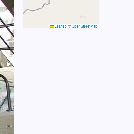
Leaflet
|
©
OpenStreetMap