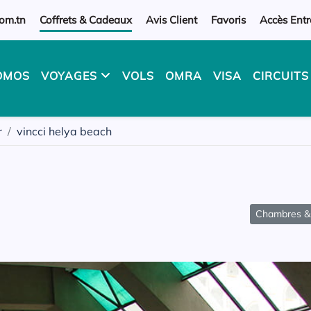
om.tn
Coffrets & Cadeaux
Avis Client
Favoris
Accès Entr
OMOS
VOYAGES
VOLS
OMRA
VISA
CIRCUIT
r
vincci helya beach
Chambres & 