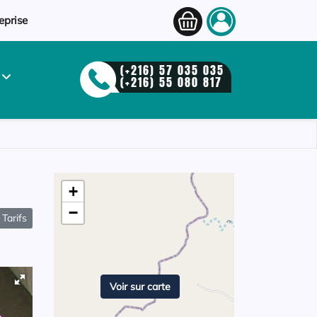
eprise
(+216) 57 035 035
S
(+216) 55 080 817
+
−
Tarifs
Voir sur carte