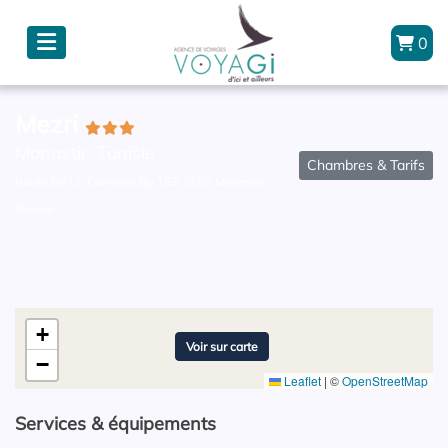
0
Mezri
Monastir, Tunisie
Chambres & Tarifs
Route De La Corniche Bp 162, 5000 Monastir,
Tunisie
+
Voir sur carte
−
Leaflet
|
©
OpenStreetMap
Services & équipements