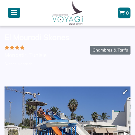
0
El Mouradi Skanes
Chambres & Tarifs
Monastir, Tunisie
Skanes Monastir