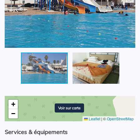
+
Voir sur carte
−
Leaflet
|
©
OpenStreetMap
Services & équipements