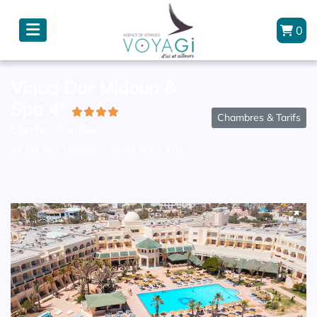
0
Vincci Dar Midoun &
Spa 4*
Chambres & Tarifs
Djerba, Tunisie
BP 243 Zone Touristique, Djerba Midun 4116