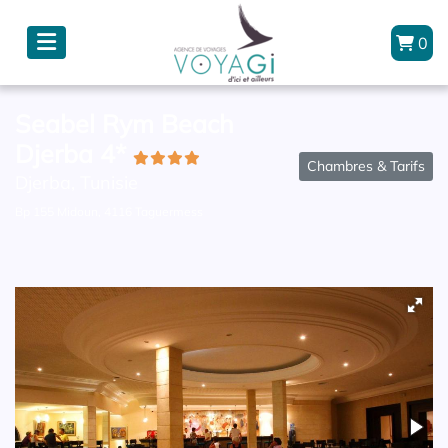
0
Seabel Rym Beach
Djerba 4*
Chambres & Tarifs
Djerba, Tunisie
Bp 155 Midoun, 4116 Taguermess