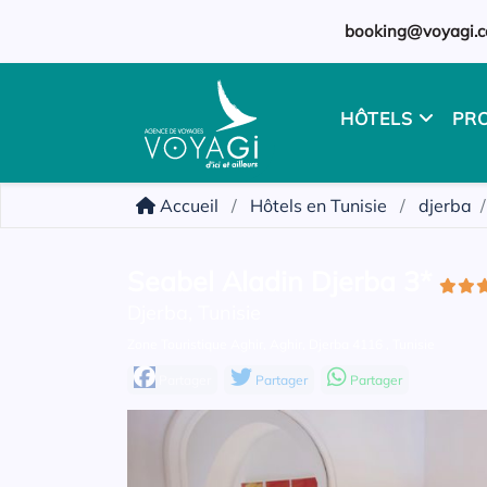
booking@voyagi.c
HÔTELS
PR
Accueil
Hôtels en Tunisie
djerba
Seabel Aladin Djerba 3*
Djerba, Tunisie
Zone Touristique Aghir, Aghir, Djerba 4116 , Tunisie
Partager
Partager
Partager