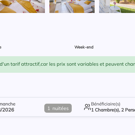
e
Week-end
un tarif attractif,car les prix sont variables et peuvent ch
imanche
Bénéficiaire(s)
1
nuitées
8/2026
1
Chambre(s),
2
Pers