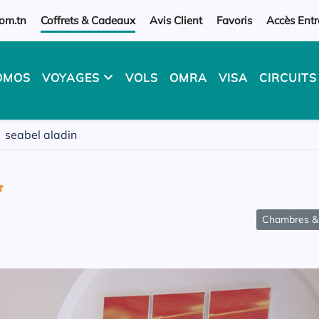
om.tn
Coffrets & Cadeaux
Avis Client
Favoris
Accès Entr
OMOS
VOYAGES
VOLS
OMRA
VISA
CIRCUIT
seabel aladin
Chambres & 