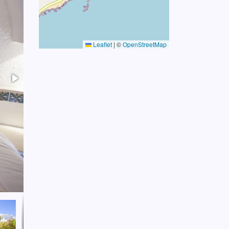
Leaflet
|
©
OpenStreetMap