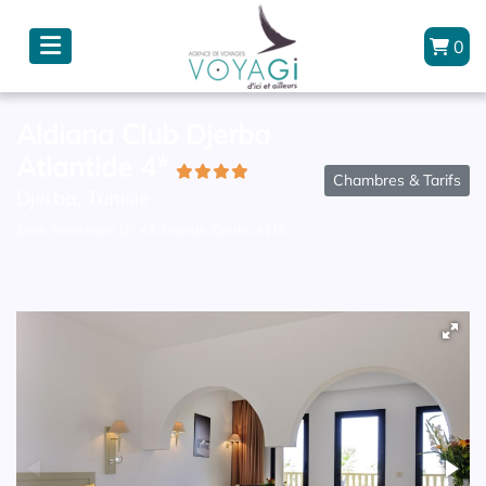
0
Aldiana Club Djerba
Atlantide 4*
Chambres & Tarifs
Djerba, Tunisie
Zone Touristique BP 48, Midoun, Djerba 4116