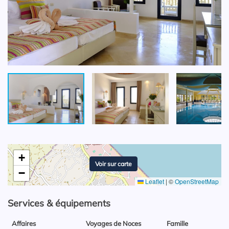
+
Voir sur carte
−
Leaflet
|
©
OpenStreetMap
Services & équipements
Affaires
Voyages de Noces
Famille