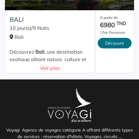
À partir de
BALI
TND
6980
10 jour(s)/9 Nuits
/ Par Personne
Bali
Découvrir
Découvrez
Bali
, une destination
exotique alliant nature, culture et
détente. Entre plages
Voir plus
paradisiaques, rizières en
terrasses, temples majestueux et
ambiance tropicale, l’île des dieux
offre une expérience unique.
Ce voyage vous promet un séjour
inoubliable mêlant découverte,
relaxation et immersion culturelle,
Voyagi Agence de voyages catégorie A offrant différents types
idéal pour tous les types de
de services : réservation d'hôtels, Voyages, circuits ...
voyageurs.