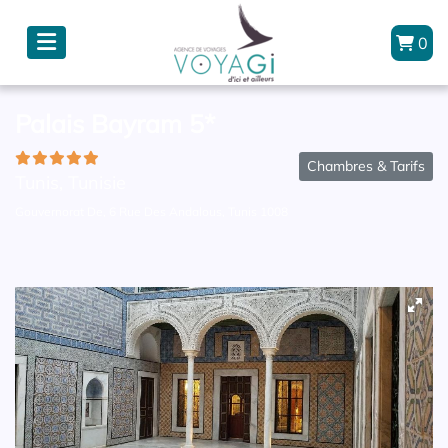
0
Palais Bayram 5*
Chambres & Tarifs
Tunis, Tunisie
Gouvernorat De, 6 Rue Des Andalous, Tunis 1008