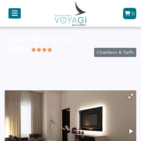
0
Kyriad Prestige City
Center
Chambres & Tarifs
Tunis, Tunisie
71 Av. Jean Jaurès, Tunis