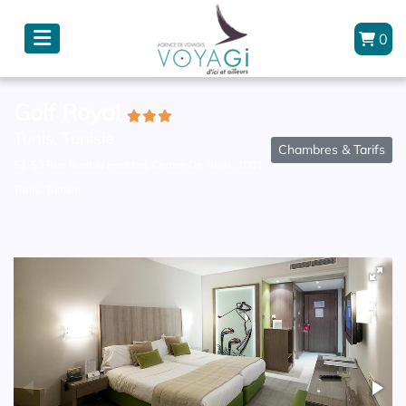
0
Golf Royal
Tunis, Tunisie
Chambres & Tarifs
51-53 Rue Radhia Haddad, Centre De Tunis, 1001
Tunis, Tunisie