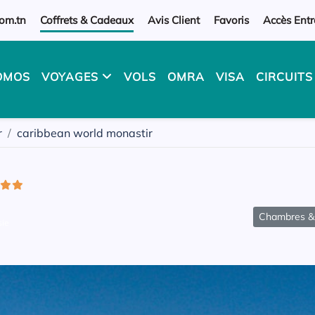
om.tn
Coffrets & Cadeaux
Avis Client
Favoris
Accès Entr
OMOS
VOYAGES
VOLS
OMRA
VISA
CIRCUIT
r
caribbean world monastir
Chambres & 
sie