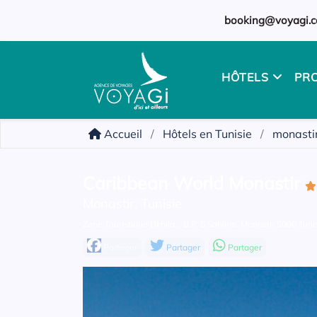
booking@voyagi.c
HÔTELS
PR
Accueil
Hôtels en Tunisie
monasti
Caribbean World Monastir
Monastir, Tunisie
Zone Touristique Dkhila _ B.P. 5 Sahline, Monastir 5000 Tuni
Partager
Partager
Partager