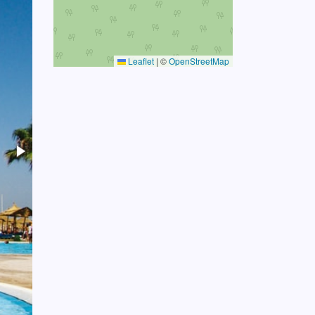
Leaflet
|
©
OpenStreetMap