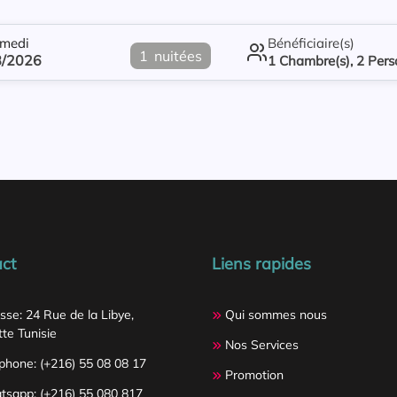
medi
Bénéficiaire(s)
1
nuitées
8/2026
1
Chambre(s),
2
Pers
ct
Liens rapides
sse: 24 Rue de la Libye,
Qui sommes nous
te Tunisie
Nos Services
phone: (+216) 55 08 08 17
Promotion
sapp: (+216) 55 080 817