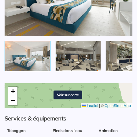
+
Voir sur carte
−
Leaflet
|
©
OpenStreetMap
Services & équipements
Toboggan
Pieds dans l'eau
Animation