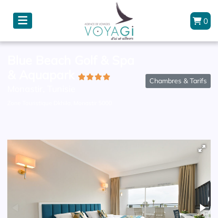
0
Blue Beach Golf & Spa
& Aquapark
Chambres & Tarifs
Monastir, Tunisie
Zone Touristique Dkhila, Monastir 5000