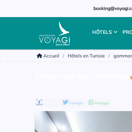
booking@voyagi.c
HÔTELS
PR
Accueil
Hôtels en Tunisie
gammar
Suites Hotel Les Charmilles
Gammarth, Tunisie
Hôtel Carthage Thalasso Resort Les Côtes De Carthage R
Partager
Partager
Partager