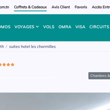
om.tn
Coffrets & Cadeaux
Avis Client
Favoris
Accès Entr
OMOS
VOYAGES
VOLS
OMRA
VISA
CIRCUIT
th
suites hotel les charmilles
Chambres & 
oute De Raoued La Marsa, Gammarth 2070