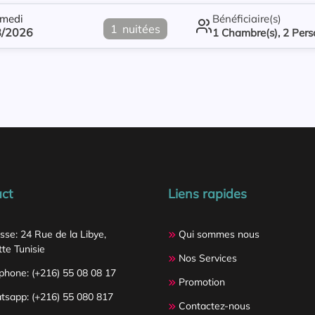
medi
Bénéficiaire(s)
1
nuitées
8/2026
1
Chambre(s),
2
Pers
ct
Liens rapides
sse: 24 Rue de la Libye,
Qui sommes nous
te Tunisie
Nos Services
phone: (+216) 55 08 08 17
Promotion
sapp: (+216) 55 080 817
Contactez-nous