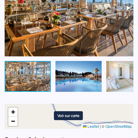
+
Voir sur carte
−
Leaflet
|
©
OpenStreetMap