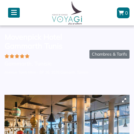
0
Movenpick Hotel
Gammarth Tunis
Chambres & Tarifs
Gammarth, Tunisie
Avenue Taieb Mhiri - BP 36, 2078 Gamarth, Tunisie