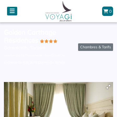
0
Golden Carthage
Residences
Chambres & Tarifs
Gammarth, Tunisie
Avenue De La Promenade - Les Côtes De
Carthage Bp 606, 2078 Gammarth, Tunisie